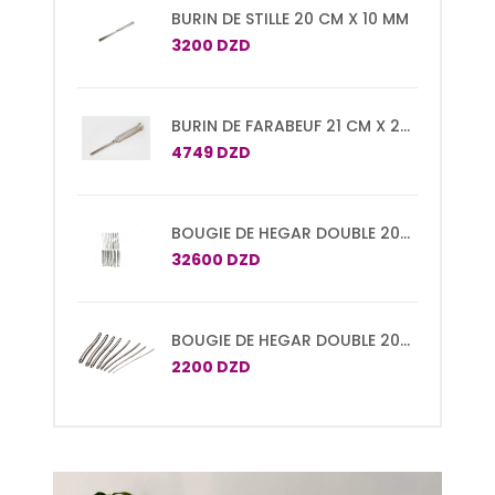
BURIN DE STILLE 20 CM X 10 MM
3200 DZD
BURIN DE FARABEUF 21 CM X 20
MM
4749 DZD
BOUGIE DE HEGAR DOUBLE 20
CM SET DE 15 PCS N°1/2 A
32600 DZD
29/30
BOUGIE DE HEGAR DOUBLE 20
CM
2200 DZD