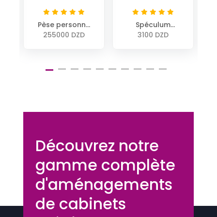
é
Pèse personne
Spéculum
pour Pharmacie
Vaginal de
255000 DZD
3100 DZD
e
à Monnayeur
Cusco pliant 37
mm long 95
mm
Découvrez notre
gamme complète
d'aménagements
de cabinets