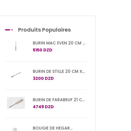
Produits Populaires
BURIN MAC EVEN 20 CM X
20 MM
5150 DZD
BURIN DE STILLE 20 CM X
10 MM
3200 DZD
BURIN DE FARABEUF 21 CM
X 20 MM
4749 DZD
BOUGIE DE HEGAR