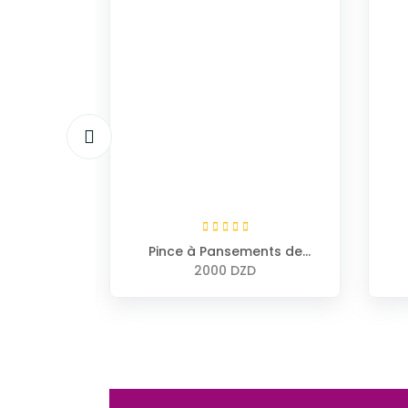
oratoire
Pince à Pansements de
Ramplay courbe 20 cm
2000 DZD