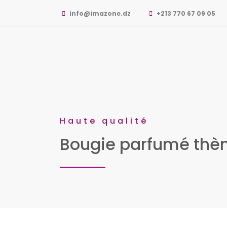
info@imazone.dz
+213 770 67 09 05
Haute qualité
Bougie parfumé thè