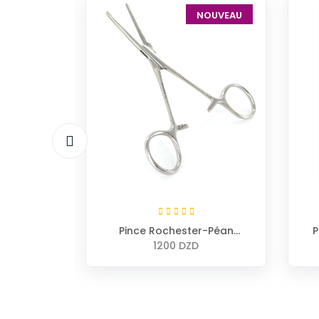
NOUVEAU
NOUVEAU
urologie
Pince Rochester-Péan
P
Kocher droite sans griffe
1200 DZD
18cm