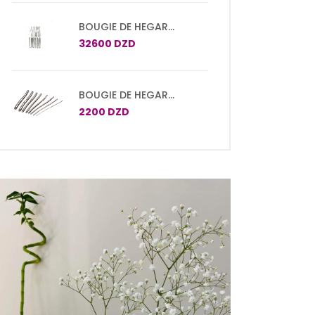
BOUGIE DE HEGAR
DOUBLE 20 CM SET DE 15
32600 DZD
PCS N°1/2 A 29/30
BOUGIE DE HEGAR
DOUBLE 20 CM
2200 DZD