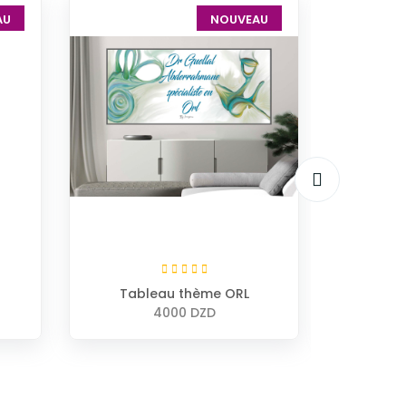
AU
NOUVEAU
Tableau thème ORL
Bande e
s
4000 DZD