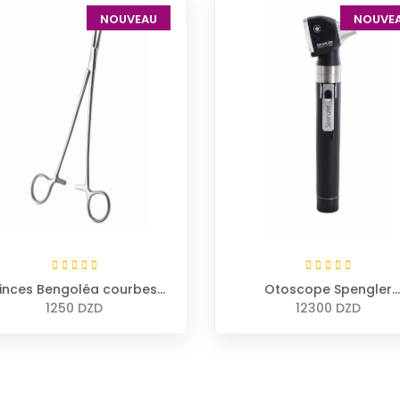
NOUVEAU
NOUVE
inces Bengoléa courbes
Otoscope Spengler
avec griffes 20cm
SMARTLED 5500 à fibre
1250 DZD
12300 DZD
optiques LED noir