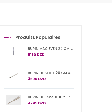
Produits Populaires
BURIN MAC EVEN 20 CM X
20 MM
5150 DZD
BURIN DE STILLE 20 CM X
10 MM
3200 DZD
BURIN DE FARABEUF 21 CM
X 20 MM
4749 DZD