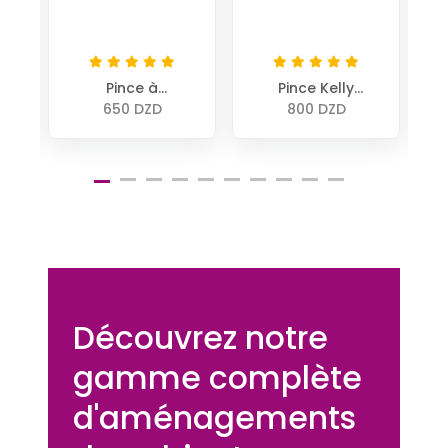
Pince à
Pince Kelly
dissection fine
droite 14cm
650 DZD
800 DZD
avec griffes
20cm
Découvrez notre
gamme complète
d'aménagements