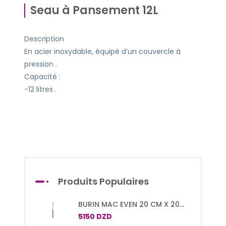
Seau à Pansement 12L
Description
En acier inoxydable, équipé d’un couvercle à
pression .
Capacité :
-12 litres .
Produits Populaires
BURIN MAC EVEN 20 CM X 20
MM
5150 DZD