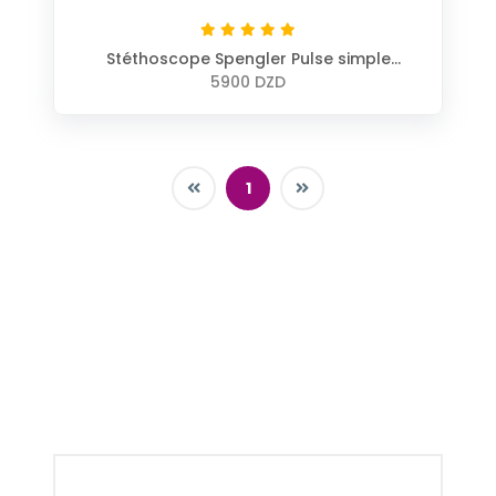
Stéthoscope Spengler Pulse simple
pavillon
5900 DZD
1