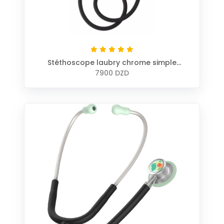
Stéthoscope laubry chrome simple
pavillon
7900 DZD