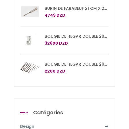
BURIN DE FARABEUF 21 CM X 20
MM
4749 DZD
BOUGIE DE HEGAR DOUBLE 20
CM SET DE 15 PCS N°1/2 A
32600 DZD
29/30
BOUGIE DE HEGAR DOUBLE 20
CM
2200 DZD
Catégories
Design