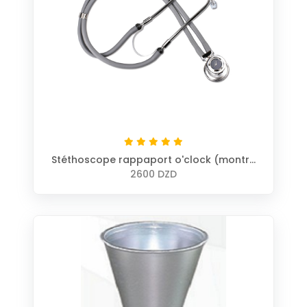
Stéthoscope rappaport o'clock (montre
intégré)
2600 DZD