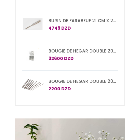
BURIN DE FARABEUF 21 CM X 20
MM
4749 DZD
BOUGIE DE HEGAR DOUBLE 20
CM SET DE 15 PCS N°1/2 A
32600 DZD
29/30
BOUGIE DE HEGAR DOUBLE 20
CM
2200 DZD